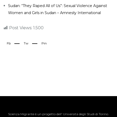
Sudan: “They Raped All of Us”: Sexual Violence Against
Women and Girls in Sudan – Amnesty International
Post Views:
1.500
Fb
Tw
Pin
Scienza Migrante è un progetto dell' Università degli Studi di Torino.